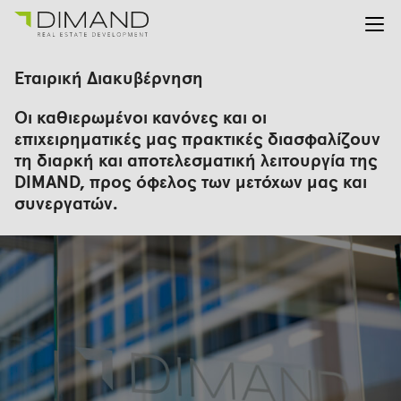
Για εμάς
Αναζήτηση
Εταιρική Διακυβέρνηση
για:
Έργα
Οι καθιερωμένοι κανόνες και οι
Επενδυτικές Σχέσεις
επιχειρηματικές μας πρακτικές διασφαλίζουν
Νέα
τη διαρκή και αποτελεσματική λειτουργία της
En
Gr
DIMAND, προς όφελος των μετόχων μας και
συνεργατών.