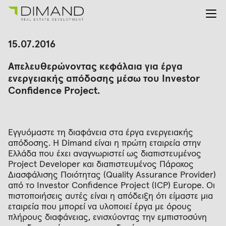
Για εμάς
Αναζήτηση
15.07.2016
για:
Έργα
Απελευθερώνοντας κεφάλαια για έργα
Επενδυτικές Σχέσεις
ενεργειακής απόδοσης μέσω του Investor
Νέα
Confidence Project.
En
Gr
Εγγυόμαστε τη διαφάνεια στα έργα ενεργειακής
απόδοσης. Η Dimand είναι η πρώτη εταιρεία στην
Ελλάδα που έχει αναγνωριστεί ως διαπιστευμένος
Project Developer και διαπιστευμένος Πάροχος
Διασφάλισης Ποιότητας (Quality Assurance Provider)
από το Investor Confidence Project (ICP) Europe. Οι
πιστοποιήσεις αυτές είναι η απόδειξη ότι είμαστε μια
εταιρεία που μπορεί να υλοποιεί έργα με όρους
πλήρους διαφάνειας, ενισχύοντας την εμπιστοσύνη