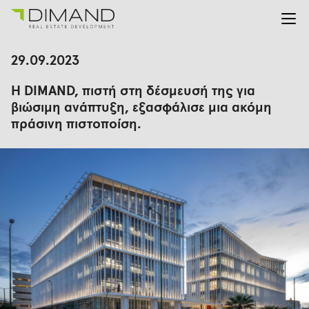
Για εμάς
Αναζήτηση
29.09.2023
για:
Έργα
Η DIMAND, πιστή στη δέσμευσή της για
Επενδυτικές Σχέσεις
βιώσιμη ανάπτυξη, εξασφάλισε μια ακόμη
Νέα
πράσινη πιστοποίση.
En
Gr