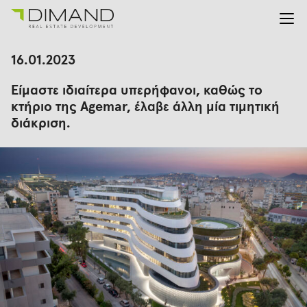
Για εμάς
Αναζήτηση
16.01.2023
για:
Έργα
Είμαστε ιδιαίτερα υπερήφανοι, καθώς το
Επενδυτικές Σχέσεις
κτήριο της Agemar, έλαβε άλλη μία τιμητική
Νέα
διάκριση.
En
Gr