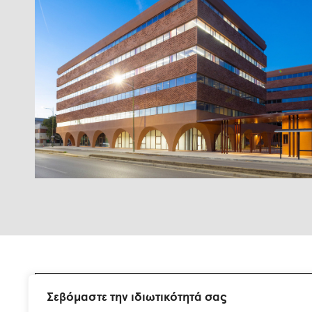
Σεβόμαστε την ιδιωτικότητά σας
Εγγραφείτε στη λίστα αλληλογραφίας μας.