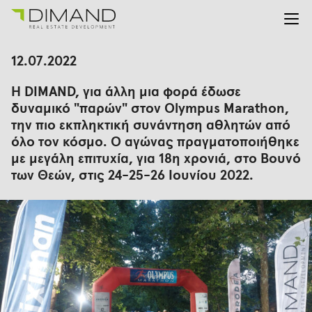
Για εμάς
Αναζήτηση
12.07.2022
για:
Έργα
Η DIMAND, για άλλη μια φορά έδωσε
Επενδυτικές Σχέσεις
δυναμικό "παρών" στον Olympus Marathon,
Νέα
την πιο εκπληκτική συνάντηση αθλητών από
En
Gr
όλο τον κόσμο. Ο αγώνας πραγματοποιήθηκε
με μεγάλη επιτυχία, για 18η χρονιά, στο Βουνό
των Θεών, στις 24-25-26 Ιουνίου 2022.