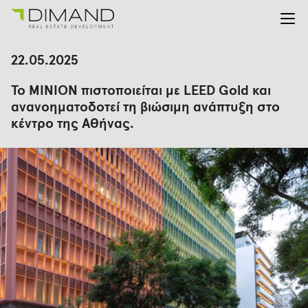
Για εμάς
Αναζήτηση
22.05.2025
για:
Έργα
Το ΜΙΝΙΟΝ πιστοποιείται με LEED Gold και
Επενδυτικές Σχέσεις
ανανοηματοδοτεί τη βιώσιμη ανάπτυξη στο
Νέα
κέντρο της Αθήνας.
En
Gr