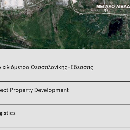
ο χιλιόμετρο Θεσσαλονίκης-Έδεσσας
rect Property Development
gistics