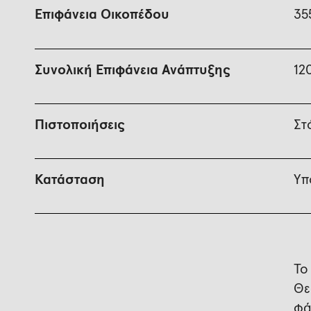
Επιφάνεια Οικοπέδου
35
Συνολική Επιφάνεια Ανάπτυξης
12
Πιστοποιήσεις
Στ
Κατάσταση
Υπ
Το
Θε
φά