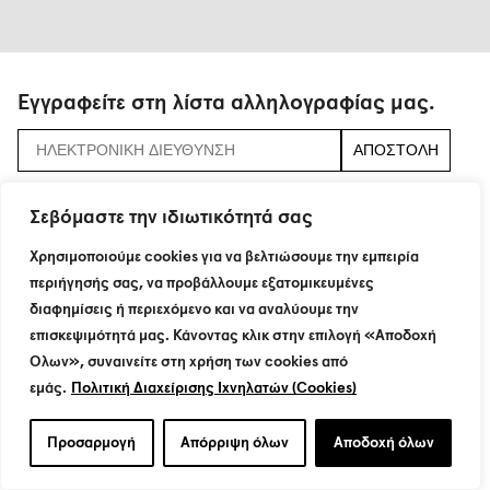
Εγγραφείτε στη λίστα αλληλογραφίας μας.
αποδεχτείτε τους
όρους και τις προϋποθέσεις
Σεβόμαστε την ιδιωτικότητά σας
Χρησιμοποιούμε cookies για να βελτιώσουμε την εμπειρία
περιήγησής σας, να προβάλλουμε εξατομικευμένες
115 Neratziotissis Str.
διαφημίσεις ή περιεχόμενο και να αναλύουμε την
GR 151 24 Maroussi
T : +30 210 8774200
επισκεψιμότητά μας. Κάνοντας κλικ στην επιλογή «Αποδοχή
F : +30 210 6801160
Όλων», συναινείτε στη χρήση των cookies από
info@dimand.gr
εμάς.
Πολιτική Διαχείρισης Ιχνηλατών (Cookies)
© Dimand 2021. All rights reserved.
Προσαρμογή
Απόρριψη όλων
Αποδοχή όλων
Website by
Marlon Tate
Curation by
Design Ambassador