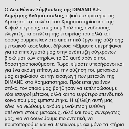
Ο
Διευθύνων Σύμβουλος της DIMAND Α.Ε.
Δημήτρης Ανδριόπουλος
, αφού ευχαρίστησε τις
Αρχές και τα στελέχη του Χρηματιστηρίου και της
Κεφαλαιαγοράς, τους συμβούλους, αναδόχους,
ελεγκτές, τα στελέχη της εταιρείας του αλλά και
όσους συμμετείχαν στο απαιτητικό έργο της αύξησης
μετοχικού κεφαλαίου, δήλωσε: «Είμαστε υπερήφανοι
για τα επιτεύγματά μας στην ανάπτυξη σύγχρονων
βιοκλιματικών κτηρίων, τα 20 αυτά χρόνια που
δραστηριοποιούμαστε. Τώρα, είμαστε υπερήφανοι και
για ένα ακόμη επίτευγμα, την αύξηση του μετοχικού
μας κεφαλαίου και την εισαγωγή των μετοχών της
DIMAND στο Χρηματιστήριο. Πρόκειται για έναν
στόχο, τον οποίο μας βοήθησαν να εκπληρώσουμε
νέοι ισχυροί μέτοχοι, αλλά και το ευρύτερο επενδυτικό
κοινό που μας εμπιστεύτηκε. Η εξέλιξη αυτή μας
κάνει να νιώθουμε ακόμα μεγαλύτερη ευθύνη
απέναντι στους μετόχους, αλλά και τους συνεργάτες
μας, για να δουλεύουμε πιο εντατικά, να
πρωτοπορούμε και να βελτιώνουμε όχι μόνο τα κτήρια