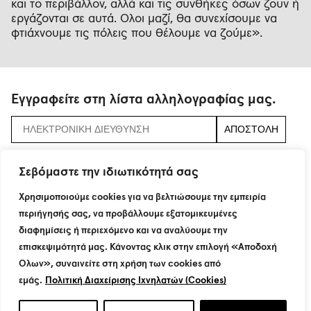
και το περιβάλλον, αλλά και τις συνθήκες όσων ζουν ή
εργάζονται σε αυτά. Όλοι μαζί, θα συνεχίσουμε να
φτιάχνουμε τις πόλεις που θέλουμε να ζούμε».
Εγγραφείτε στη λίστα αλληλογραφίας μας.
αποδεχτείτε τους
όρους και τις προϋποθέσεις
Σεβόμαστε την ιδιωτικότητά σας
Χρησιμοποιούμε cookies για να βελτιώσουμε την εμπειρία
περιήγησής σας, να προβάλλουμε εξατομικευμένες
115 Neratziotissis Str.
διαφημίσεις ή περιεχόμενο και να αναλύουμε την
GR 151 24 Maroussi
T : +30 210 8774200
επισκεψιμότητά μας. Κάνοντας κλικ στην επιλογή «Αποδοχή
F : +30 210 6801160
Όλων», συναινείτε στη χρήση των cookies από
info@dimand.gr
εμάς.
Πολιτική Διαχείρισης Ιχνηλατών (Cookies)
© Dimand 2021. All rights reserved.