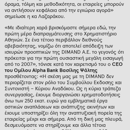
όραμα, τόλμη και μεθοδικότητα, οι εταιρείες μπορούν
να αντλήσουν κεφάλαια από την εγχώρια αγορά»
σημείωσε η κα Λαζαράκου.
«Με ιδιαίτερη χαρά βρισκόμαστε σήμερα εδώ, την
πρώτη μέρα διαπραγμάτευσης στο Χρηματιστήριο
Αθηνών. Σε ένα τέτοιο περιβάλλον διεθνούς
αβεβαιότητας, νομίζω ότι αποτελεί απόδειξη των
ισχυρών προοπτικών της DIMAND A.E. το γεγονός ότι
πρόκειται για την πρώτη ουσιαστική μεγάλη εισαγωγή
από το 2007», τόνισε κατά τον χαιρετισμό του ο
CEO
του Ομίλου Alpha Bank Βασίλης Ψάλτης
προσθέτοντας: «Η σχέση μας με τη DIMAND δεν
περιορίζεται στον ρόλο του Συμβούλου Έκδοσης και
Συντονιστή – Κύριου Αναδόχου. Ως η κύρια τράπεζα
συνεργασίας, έχουμε διοργανώσει χρηματοδοτήσεις
άνω των 250 εκατ. ευρώ για εμβληματικά έργα
αστικών αναπλάσεων και ανάπτυξης ακινήτων και
έχουμε υποστηρίξει όλη την αναπτυξιακή πορεία της
εταιρείας μέχρι και σήμερα. Από τη δική μας πλευρά,
δεσμευόμαστε να στηρίξουμε και άλλα τέτοια