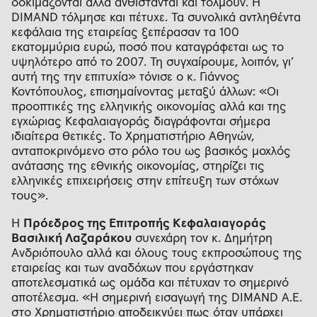
δοκιμάζονται αλλά ανθίστανται και τολμούν. Η
DIMAND τόλμησε και πέτυχε. Τα συνολικά αντληθέντα
κεφάλαια της εταιρείας ξεπέρασαν τα 100
εκατομμύρια ευρώ, ποσό που καταγράφεται ως το
υψηλότερο από το 2007. Τη συγχαίρουμε, λοιπόν, γι’
αυτή της την επιτυχία» τόνισε ο κ. Γιάννος
Κοντόπουλος, επισημαίνοντας μεταξύ άλλων: «Οι
προοπτικές της ελληνικής οικονομίας αλλά και της
εγχώριας Κεφαλαιαγοράς διαγράφονται σήμερα
ιδιαίτερα θετικές. Το Χρηματιστήριο Αθηνών,
ανταποκρινόμενο στο ρόλο του ως βασικός μοχλός
ανάτασης της εθνικής οικονομίας, στηρίζει τις
ελληνικές επιχειρήσεις στην επίτευξη των στόχων
τους».
Η
Πρόεδρος της Επιτροπής Κεφαλαιαγοράς
Βασιλική Λαζαράκου
συνεχάρη τον κ. Δημήτρη
Ανδριόπουλο αλλά και όλους τους εκπροσώπους της
εταιρείας και των αναδόχων που εργάστηκαν
αποτελεσματικά ως ομάδα και πέτυχαν το σημερινό
αποτέλεσμα. «Η σημερινή εισαγωγή της DIMAND A.E.
στο Χρηματιστήριο αποδεικνύει πως όταν υπάρχει