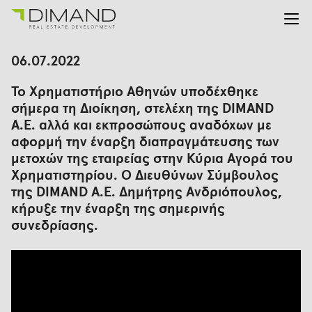
Για εμάς
Αναζήτηση
06.07.2022
για:
Έργα
Το Χρηματιστήριο Αθηνών υποδέχθηκε
Επενδυτικές Σχέσεις
σήμερα τη Διοίκηση, στελέχη της DIMAND
Νέα
Α.Ε. αλλά και εκπροσώπους αναδόχων με
En
Gr
αφορμή την έναρξη διαπραγμάτευσης των
μετοχών της εταιρείας στην Κύρια Αγορά του
Χρηματιστηρίου. Ο Διευθύνων Σύμβουλος
της DIMAND A.E. Δημήτρης Ανδριόπουλος,
κήρυξε την έναρξη της σημερινής
συνεδρίασης.