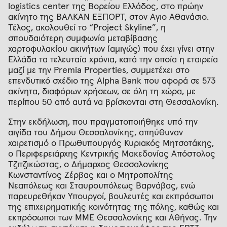
logistics center της Βορείου Ελλάδος, στο πρώην
ακίνητο της ΒΑΛΚΑΝ ΕΞΠΟΡΤ, στον Άγιο Αθανάσιο.
Τέλος, ακολουθεί το “Project Skyline”, η
σπουδαιότερη συμφωνία μεταβίβασης
χαρτοφυλακίου ακινήτων (αμιγώς) που έχει γίνει στην
Ελλάδα τα τελευταία χρόνια, κατά την οποία η εταιρεία
μαζί με την Premia Properties, συμμετέχει στο
επενδυτικό σχέδιο της Alpha Bank που αφορά σε 573
ακίνητα, διαφόρων χρήσεων, σε όλη τη χώρα, με
περίπου 50 από αυτά να βρίσκονται στη Θεσσαλονίκη.
Στην εκδήλωση, που πραγματοποιήθηκε υπό την
αιγίδα του Δήμου Θεσσαλονίκης, απηύθυναν
χαιρετισμό ο Πρωθυπουργός Κυριακός Μητσοτάκης,
ο Περιφερειάρχης Κεντρικής Μακεδονίας Απόστολος
Τζιτζικώστας, ο Δήμαρχος Θεσσαλονίκης
Κωνσταντίνος Ζέρβας και ο Μητροπολίτης
Νεαπόλεως και Σταυρουπόλεως Βαρνάβας, ενώ
παρευρεθήκαν Υπουργοί, βουλευτές και εκπρόσωποι
της επιχειρηματικής κοινότητας της πόλης, καθώς και
εκπρόσωποι των ΜΜΕ Θεσσαλονίκης και Αθήνας. Την