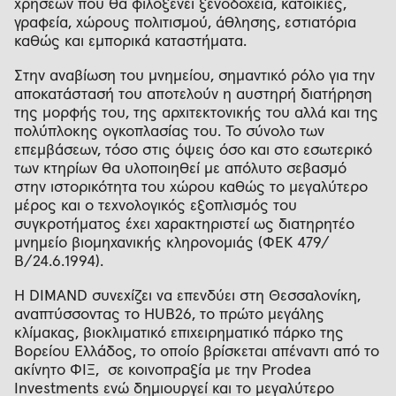
χρήσεων που θα φιλοξενεί ξενοδοχεία, κατοικίες,
γραφεία, χώρους πολιτισμού, άθλησης, εστιατόρια
καθώς και εμπορικά καταστήματα.
Στην αναβίωση του μνημείου, σημαντικό ρόλο για την
αποκατάστασή του αποτελούν η αυστηρή διατήρηση
της μορφής του, της αρχιτεκτονικής του αλλά και της
πολύπλοκης ογκοπλασίας του. Το σύνολο των
επεμβάσεων, τόσο στις όψεις όσο και στο εσωτερικό
των κτηρίων θα υλοποιηθεί με απόλυτο σεβασμό
στην ιστορικότητα του χώρου καθώς το μεγαλύτερο
μέρος και ο τεχνολογικός εξοπλισμός του
συγκροτήματος έχει χαρακτηριστεί ως διατηρητέο
μνημείο βιομηχανικής κληρονομιάς (ΦΕΚ 479/
Β/24.6.1994).
Η DIMAND συνεχίζει να επενδύει στη Θεσσαλονίκη,
αναπτύσσοντας το HUB26, το πρώτο μεγάλης
κλίμακας, βιοκλιματικό επιχειρηματικό πάρκο της
Βορείου Ελλάδος, το οποίο βρίσκεται απέναντι από το
ακίνητο ΦΙΞ, σε κοινοπραξία με την Prodea
Investments ενώ δημιουργεί και το μεγαλύτερο