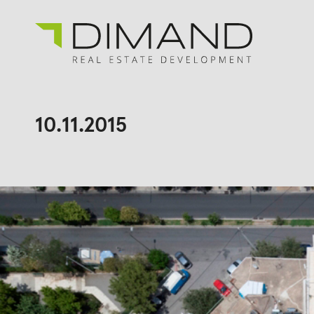
Για εμάς
Αναζήτηση
για:
10.11.2015
Έργα
Επενδυτικές Σχέσεις
Νέα
En
Gr