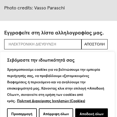
Photo credits: Vasso Paraschi
Εγγραφείτε στη λίστα αλληλογραφίας μας.
αποδεχτείτε τους
όρους και τις προϋποθέσεις
Σεβόμαστε την ιδιωτικότητά σας
Χρησιμοποιούμε cookies για να βελτιώσουμε την εμπειρία
περιήγησής σας, να προβάλλουμε εξατομικευμένες
115 Neratziotissis Str.
διαφημίσεις ή περιεχόμενο και να αναλύουμε την
GR 151 24 Maroussi
T : +30 210 8774200
επισκεψιμότητά μας. Κάνοντας κλικ στην επιλογή «Αποδοχή
F : +30 210 6801160
Όλων», συναινείτε στη χρήση των cookies από
info@dimand.gr
εμάς.
Πολιτική Διαχείρισης Ιχνηλατών (Cookies)
© Dimand 2021. All rights reserved.
Προσαρμογή
Απόρριψη όλων
Αποδοχή όλων