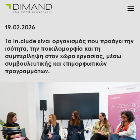
Για εμάς
Αναζήτηση
19.02.2026
για:
Έργα
Το in.clude είναι οργανισμός που προάγει την
Επενδυτικές Σχέσεις
ισότητα, την ποικιλομορφία και τη
Νέα
συμπερίληψη στον χώρο εργασίας, μέσω
En
Gr
συμβουλευτικής και επιμορφωτικών
προγραμμάτων.