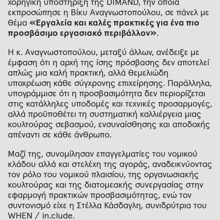
χορηγική υποστήριξη της DIMAND, την οποία
εκπροσώπησε η Βίκυ Αναγνωστοπούλου, σε πάνελ με
θέμα
«Εργαλεία και καλές πρακτικές για ένα πιο
προσβάσιμο εργασιακό περιβάλλον»
.
Η κ. Αναγνωστοπούλου, μεταξύ άλλων, ανέδειξε με
έμφαση ότι η αρχή της ίσης πρόσβασης δεν αποτελεί
απλώς μια καλή πρακτική, αλλά θεμελιώδη
υποχρέωση κάθε σύγχρονης επιχείρησης. Παράλληλα,
υπογράμμισε ότι η προσβασιμότητα δεν περιορίζεται
στις κατάλληλες υποδομές και τεχνικές προσαρμογές,
αλλά προϋποθέτει τη συστηματική καλλιέργεια μιας
κουλτούρας σεβασμού, ενσυναίσθησης και αποδοχής
απέναντι σε κάθε άνθρωπο.
Μαζί της, συνομίλησαν επαγγελματίες του νομικού
κλάδου αλλά και στελέχη της αγοράς, αναδεικνύοντας
τον ρόλο του νομικού πλαισίου, της οργανωσιακής
κουλτούρας και της διατομεακής συνεργασίας στην
εφαρμογή πρακτικών προσβασιμότητας, ενώ τον
συντονισμό είχε η Στέλλα Κάσδαγλη, συνιδρύτρια του
WHEN / in.clude.