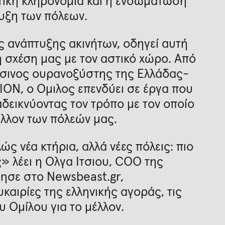
τική κληρονομιά και η ενσωμάτωση
υξη των πόλεων.
 ανάπτυξης ακινήτων, οδηγεί αυτή
 σχέση μας με τον αστικό χώρο. Από
άσινος ουρανοξύστης της Ελλάδας-
ION, ο Όμιλος επενδύει σε έργα που
αδεικνύοντας τον τρόπο με τον οποίο
λλον των πόλεών μας.
ς νέα κτήρια, αλλά νέες πόλεις: πιο
ς» λέει η Όλγα Ίτσιου, CΟΟ της
ησε στο Newsbeast.gr,
υκαιρίες της ελληνικής αγοράς, τις
υ Ομίλου για το μέλλον.