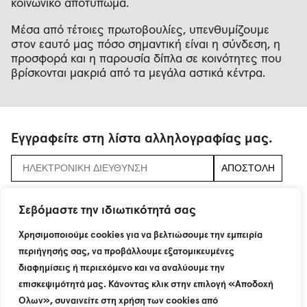
κοινωνικό αποτύπωμα.
Μέσα από τέτοιες πρωτοβουλίες, υπενθυμίζουμε
στον εαυτό μας πόσο σημαντική είναι η σύνδεση, η
προσφορά και η παρουσία δίπλα σε κοινότητες που
βρίσκονται μακριά από τα μεγάλα αστικά κέντρα.
Εγγραφείτε στη λίστα αλληλογραφίας μας.
αποδεχτείτε τους
όρους και τις προϋποθέσεις
Σεβόμαστε την ιδιωτικότητά σας
Χρησιμοποιούμε cookies για να βελτιώσουμε την εμπειρία
περιήγησής σας, να προβάλλουμε εξατομικευμένες
115 Neratziotissis Str.
διαφημίσεις ή περιεχόμενο και να αναλύουμε την
GR 151 24 Maroussi
T : +30 210 8774200
επισκεψιμότητά μας. Κάνοντας κλικ στην επιλογή «Αποδοχή
F : +30 210 6801160
Όλων», συναινείτε στη χρήση των cookies από