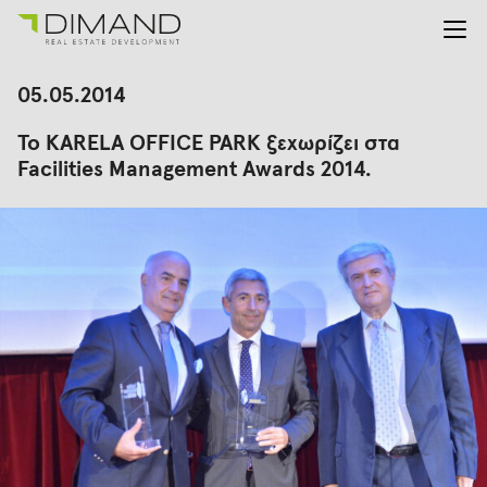
Για εμάς
Αναζήτηση
05.05.2014
για:
Έργα
Το KARELA OFFICE PARK ξεχωρίζει στα
Επενδυτικές Σχέσεις
Facilities Management Awards 2014.
Νέα
En
Gr