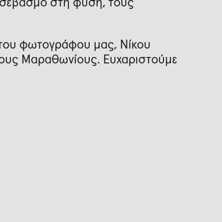
 σεβασμό στη φύση, τους
ι του φωτογράφου μας, Νίκου
στους Μαραθωνίους. Ευχαριστούμε