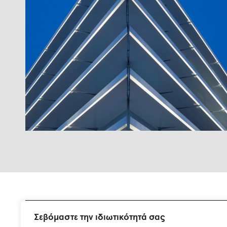
Σεβόμαστε την ιδιωτικότητά σας
Εγγραφείτε στη λίστα αλληλογραφίας μας.