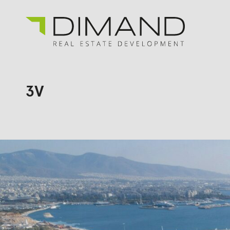
Για εμάς
Αναζήτηση
για:
3V
Έργα
Επενδυτικές Σχέσεις
Νέα
En
Gr