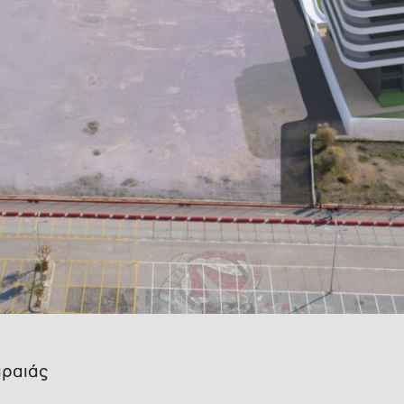
ιραιάς