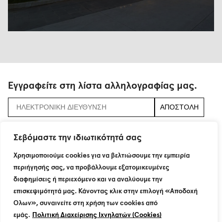
Εγγραφείτε στη λίστα αλληλογραφίας μας.
αποδεχτείτε τους
όρους και τις προϋποθέσεις
Σεβόμαστε την ιδιωτικότητά σας
Χρησιμοποιούμε cookies για να βελτιώσουμε την εμπειρία
περιήγησής σας, να προβάλλουμε εξατομικευμένες
115 Neratziotissis Str.
διαφημίσεις ή περιεχόμενο και να αναλύουμε την
GR 151 24 Maroussi
T : +30 210 8774200
επισκεψιμότητά μας. Κάνοντας κλικ στην επιλογή «Αποδοχή
F : +30 210 6801160
Όλων», συναινείτε στη χρήση των cookies από
info@dimand.gr
εμάς.
Πολιτική Διαχείρισης Ιχνηλατών (Cookies)