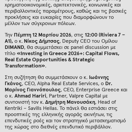
χρηματοοικονομικές, αρχιτεκτονικές, κοινωνικές και
περιβαλλοντικές παραμέτρους, καθώς και τις βασικές
προκλήσεις και ευκαιρίες που διαμορφώνουν το
μέλλον των σύγχρονων πόλεων.
Την
Πέμπτη 12 Μαρτίου 2026
, στις
12:00 (Riviera 7 –
A1),
ο κ.
Νίκος Δήμτσας
, Deputy CEO του Ομίλου
DIMAND
, θα συμμετάσχει σε panel discussion με
τίτλο
«
Investing
in
Greece
2026+: Capital
Flows
,
Real
Estate
Opportunities
& Strategic
Transformation
»
.
Στη συζήτηση θα συμμετάσχουν ο κ.
Ιωάννης
Γκάνος
, CEO, Alpha Real Estate Services, ο
Dr
.
Μαρίνος Γιαννόπουλος
, CEO, Enterprise Greece και
ο κ.
Ahmad Hariri
, Partner, Valpre Capital με
συντονιστή τον κ.
Δημήτρη Μανουσάκη
, Head of
Kentriki – Savills Hellas. Το πάνελ θα εστιάσει στις
προοπτικές της ελληνικής αγοράς ακινήτων, τις
επενδυτικές ροές και τον στρατηγικό μετασχηματισμό
της χώρας στο διεθνές επενδυτικό περιβάλλον.