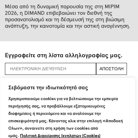
Μέσα από τη δυναμική παρουσία της στη MIPIM
2026, η DIMAND επιβεβαιώνει τον διεθνή της
προσανατολισμό και τη δέσμευσή της στη βιώσιμη
ανάπτυξη, την καινοτομία και την αστική αναγέννηση.
Εγγραφείτε στη λίστα αλληλογραφίας μας.
αποδεχτείτε τους
όρους και τις προϋποθέσεις
Σεβόμαστε την ιδιωτικότητά σας
Χρησιμοποιούμε cookies για να βελτιώσουμε την εμπειρία
περιήγησής σας, να προβάλλουμε εξατομικευμένες
115 Neratziotissis Str.
διαφημίσεις ή περιεχόμενο και να αναλύουμε την
GR 151 24 Maroussi
T : +30 210 8774200
επισκεψιμότητά μας. Κάνοντας κλικ στην επιλογή «Αποδοχή
F : +30 210 6801160
Όλων», συναινείτε στη χρήση των cookies από
info@dimand.gr
εμάς.
Πολιτική Διαχείρισης Ιχνηλατών (Cookies)