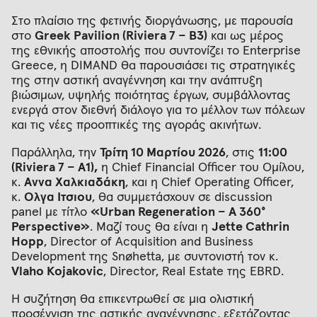
Στο πλαίσιο της φετινής διοργάνωσης, με παρουσία
στο
Greek
Pavilion
(Riviera
7 – Β3)
και ως μέρος
της εθνικής αποστολής που συντονίζει το Enterprise
Greece, η DIMAND θα παρουσιάσει τις στρατηγικές
της στην αστική αναγέννηση και την ανάπτυξη
βιώσιμων, υψηλής ποιότητας έργων, συμβάλλοντας
ενεργά στον διεθνή διάλογο για το μέλλον των πόλεων
και τις νέες προοπτικές της αγοράς ακινήτων.
Παράλληλα, την
Τρίτη 10 Μαρτίου 2026
, στις
11:00
(Riviera 7 – A1),
η Chief Financial Officer του Ομίλου,
κ.
Άννα Χαλκιαδάκη
, και η Chief Operating Officer,
κ.
Όλγα Ίτσιου
, θα συμμετάσχουν σε discussion
panel με τίτλο
«
Urban
Regeneration
– A
360°
Perspective
»
. Μαζί τους θα είναι η
Jette Cathrin
Hopp
, Director of Acquisition and Business
Development της Snøhetta, με συντονιστή τον κ.
Vlaho Kojakovic
, Director, Real Estate της EBRD.
Η συζήτηση θα επικεντρωθεί σε μια ολιστική
προσέγγιση της αστικής αναγέννησης, εξετάζοντας