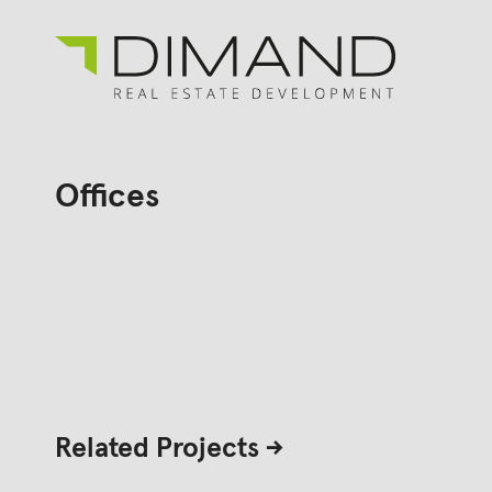
Για εμάς
Αναζήτηση
για:
Offices
Έργα
Επενδυτικές Σχέσεις
Νέα
En
Gr
Related Projects ->